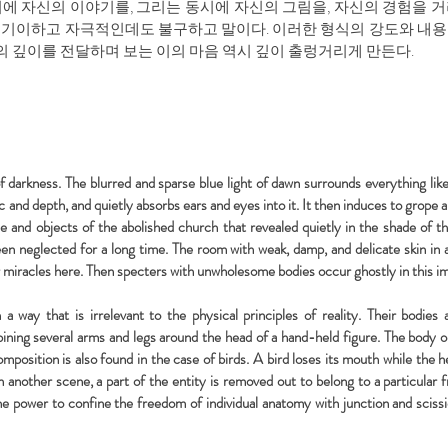
시에 자신의 이야기를, 그리는 동시에 자신의 그림을, 자신의 경험을 
 기이하고 자극적인데도 불구하고 말이다. 이러한 형식의 강도와 내용
 깊이를 전달하며 보는 이의 마음 역시 깊이 출렁거리게 만든다.
f darkness. The blurred and sparse blue light of dawn surrounds everything lik
c and depth, and quietly absorbs ears and eyes into it. It then induces to grope 
e and objects of the abolished church that revealed quietly in the shade of t
een neglected for a long time. The room with weak, damp, and delicate skin in al
or miracles here. Then specters with unwholesome bodies occur ghostly in this i
n a way that is irrelevant to the physical principles of reality. Their bodi
ng several arms and legs around the head of a hand-held figure. The body only
mposition is also found in the case of birds. A bird loses its mouth while the 
another scene, a part of the entity is removed out to belong to a particular 
the power to confine the freedom of individual anatomy with junction and scissi