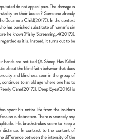
mputated do not appeal pain. The damage is
rutality on their bodies? Someone already
 Who Became a Child(2017)). In the context
 who has punished substitute of human’s sin
 before he knows(Fishy Screaming_4(2017)).
egarded as it is. Instead, it turns out to be
ir hands are not tied (A Sheep Has Killed
tic about the blind faith behavior that does
ferocity and blindness seen in the group of
, continues to an old age where one has to
 (A Reedy Cane(2017)). Deep Eyes(2016) is
as spent his entire life from the insider's
fession is distinctive. There is scarcely any
amplitude. His brushstrokes seem to keep a
 distance. In contrast to the content of
the difference between the intensity of the