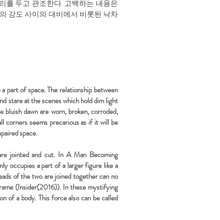
거리를 두고 관조한다. 고백하는 내용은
의 강도 사이의 대비에서 비롯된 낙차
e a part of space. The relationship between
and stare at the scenes which hold dim light
he bluish dawn are worn, broken, corroded,
l corners seems precarious as if it will be
mpaired space.
es are jointed and cut. In A Man Becoming
 occupies a part of a larger figure like a
heads of the two are joined together can no
frame (Insider(2016)). In these mystifying
on of a body. This force also can be called