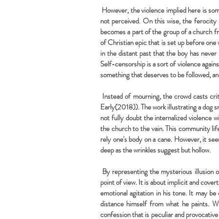
However, the violence implied here is some
not perceived. On this wise, the ferocity
becomes a part of the group of a church f
of Christian epic that is set up before one
in the distant past that the boy has neve
Self-censorship is a sort of violence agains
something that deserves to be followed, an
Instead of mourning, the crowd casts cri
Early(2018)). The work illustrating a dog s
not fully doubt the internalized violence 
the church to the vain. This community lif
rely one's body on a cane. However, it s
deep as the wrinkles suggest but hollow.
By representing the mysterious illusion of
point of view. It is about implicit and cover
emotional agitation in his tone. It may b
distance himself from what he paints. Wh
confession that is peculiar and provocativ