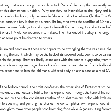
thing that is not recognized or detected. Parts of the body that are neatly a
 of this dominance is hidden. Why can they be insensitive to the injury and b
rom one’s childhood, only because he/she is a child of a believer (To the One
 was born, the boy is already a sinner. The boy who owes the sacrifice of Christ
r seen, always feels guilty and inspects himself for his thoughts and actions
t oneself. Violence becomes internalized. The interiorized brutality is no longer r
d at some point be directed to others.
ticism and sarcasm at those who appear to be strangling themselves since the
niffing the scent, which may be the back of its severed body, seems to be sarcas
within the group. The work finally associates with the scenes, suggesting from 
e, which was baptized regardless of one's character and started from childhood
eems precarious to lean the old man’s withered body on a thin cane as a reed
 the forlorn church, the artist confesses the other side of Protestantism he h
t violence, blindness, and futility he has experienced. Though, the tone of his con
e caused by the calm, consistent rhythm of brushstroke and color with little 
ile speaking and painting his stories, he contemplates own experiences at a
e enough to make other people stop breathing for a while. A gap resulting from 