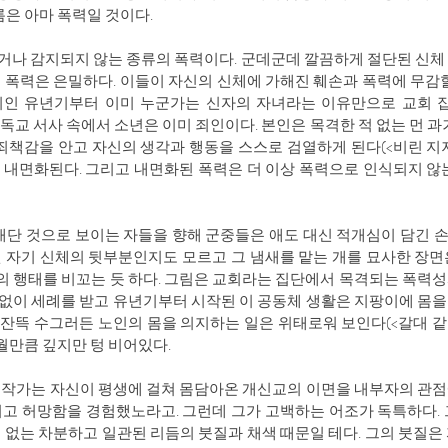
름은 아마 폭력일 것이다.
나 감지되지 않는 종류의 폭력이다. 군데군데 깔끔하게 절단된 신체 
의 폭력은 은밀하다. 이들이 자신의 신체에 가해진 훼손과 폭력에 무감할
인 유년기부터 이미 누군가는 신자의 자녀라는 이유만으로 교회 집
된 기독교 서사 속에서 소년은 이미 죄인이다. 본인은 목격한 적 없는 먼 
죄책감을 안고 자신의 생각과 행동을 스스로 검열하게 된다(<비린 지저귐_
 내면화된다. 그리고 내면화된 폭력은 더 이상 폭력으로 인식되지 않
매단 것으로 보이는 자들을 향해 군중들은 애도 대신 적개심이 담긴 
 절단된 자기 신체의 뒷부분인지도 모르고 그 냄새를 맡는 개를 묘사한 
 행태를 비꼬는 듯 하다. 그림은 교회라는 집단에서 목격되는 폭력성
없이 세례를 받고 유년기부터 시작된 이 공동체 생활은 지팡이에 몸을
 수그러든 노인의 몸을 의지하는 일은 위태로워 보인다(<갈대 같은 지팡이>
월만큼 깊지만 텅 비어있다.
 작가는 자신이 평생에 걸쳐 몸담아온 개신교의 이면을 내부자의 관점
리고 허망함을 경험했노라고. 그런데 그가 고백하는 어조가 독특하다.
의 없는 차분하고 일관된 리듬의 붓질과 채색 때문일 테다. 그의 붓질은