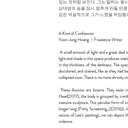
있는 것처럼 보인다. 그는 말하는 동
상대방의 숨을 잠시 멈추게 만들 만큼
감은 역설적으로 그가 느꼈을 허망함의
A Kind of Confession
Yoon-Jung Hwang
ㅣ
Freelance Writer
A small amount of light and a great deal o
light and shade in this space produces stati
in the thickness of the darkness. The spac
discolored, and stained, like as they had b
collapsed soon. There is no more divinity 
These illusions are bizarre. They exist i
Head(2017), the body is grouped by combini
massive sculpture. This peculiar form of co
longer sing (Fishy Screaming_2(2016)). In 
visions of Lee’s paintings, we can depict 
violence.