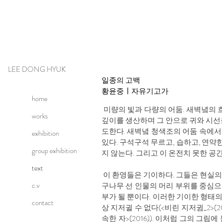
LEE DONG HYUK
일종의 고백
황윤중
ㅣ
자유기고가
home
미량의 빛과 다량의 어둠. 새벽녘의 
works
깊이를 생산하며 그 안으로 귀와 시선
도한다. 새벽녘 청색조의 어둠 속에
exhibition
있다. 구석구석 무르고, 습하고, 연약
group exhibition
지 않는다. 그리고 이 온전치 못한 
text
이 환영들은 기이하다. 그들은 현실의 
c.v
구나무 선 인물의 머리 부위를 중심으
부가 될 뿐이다. 이러한 기이한 형태의
contact
상 지저귈 수 없다(<비린 지저귐_2>
속한 자>(2016)). 이처럼 그의 